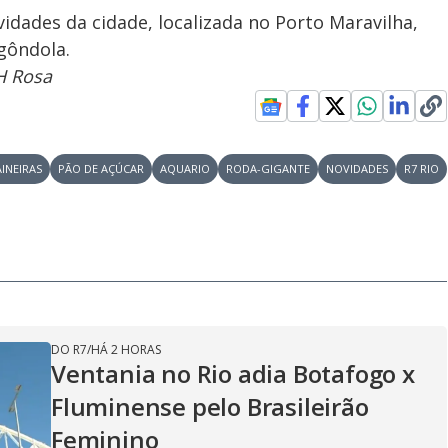
vidades da cidade, localizada no Porto Maravilha,
gôndola.
H Rosa
AINEIRAS
PÃO DE AÇÚCAR
AQUARIO
RODA-GIGANTE
NOVIDADES
R7 RIO
DO R7
/
HÁ 2 HORAS
Ventania no Rio adia Botafogo x
Fluminense pelo Brasileirão
Feminino