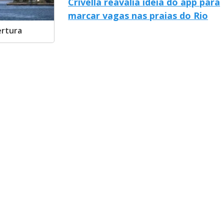
Crivella reavalia ideia do app para
marcar vagas nas praias do Rio
ertura