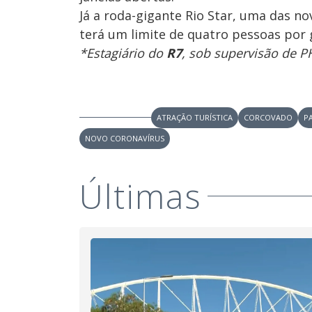
Já a roda-gigante Rio Star, uma das no
terá um limite de quatro pessoas por 
*Estagiário do
R7
, sob supervisão de P
ATRAÇÃO TURÍSTICA
CORCOVADO
P
NOVO CORONAVÍRUS
Últimas