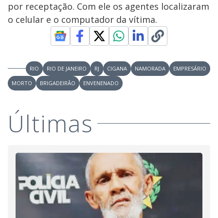
por receptação. Com ele os agentes localizaram
o celular e o computador da vítima.
RIO
RIO DE JANEIRO
RJ
CIGANA
NAMORADA
EMPRESÁRIO
MORTO
BRIGADEIRÃO
ENVENENADO
Últimas