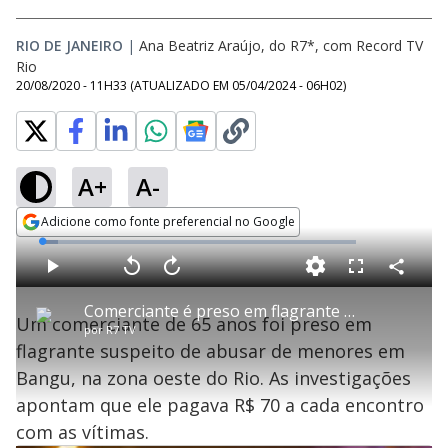
RIO DE JANEIRO
|
Ana Beatriz Araújo, do R7*, com Record TV
Rio
20/08/2020 - 11H33
(ATUALIZADO EM
05/04/2024 - 06H02
)
A+
A-
Adicione como fonte preferencial no Google
Opens in new window
L
o
a
d
C
P
V
A
P
F
e
o
l
o
v
u
d
m
a
l
a
l
:
Comerciante é preso em flagrante por abusar de menores e pagar R$ 70 por encontro
p
y
t
n
l
5
Um comerciante de 65 anos foi preso em
a
a
ç
s
.
por
R7 TV
r
r
a
c
1
t
1
r
l
r
0
flagrante suspeito de abusar de menores em
i
0
1
e
%
l
s
0
e
h
Bangu, na zona oeste do Rio. As investigações
e
s
n
a
g
e
r
u
g
apontam que ele pagava R$ 70 a cada encontro
n
u
a
d
n
o
d
com as vítimas.
s
o
s