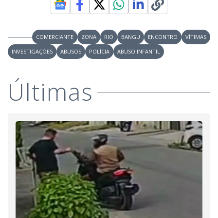
COMERCIANTE
ZONA
RIO
BANGU
ENCONTRO
VÍTIMAS
INVESTIGAÇÕES
ABUSOS
POLÍCIA
ABUSO INFANTIL
Últimas