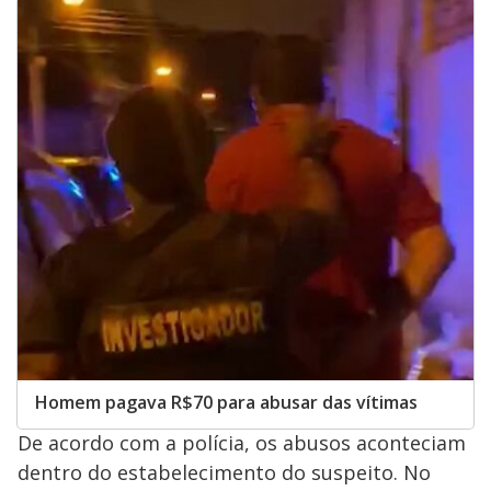
y
M
V
u
d
o
i
d
e
o
Homem pagava R$70 para abusar das vítimas
De acordo com a polícia, os abusos aconteciam
dentro do estabelecimento do suspeito. No