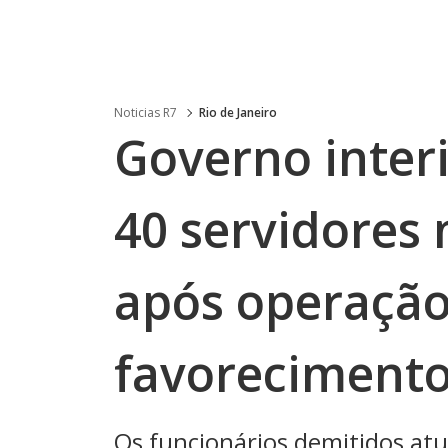
Noticias R7
Rio de Janeiro
Governo inter
40 servidores 
após operação
favorecimentos
Os funcionários demitidos a