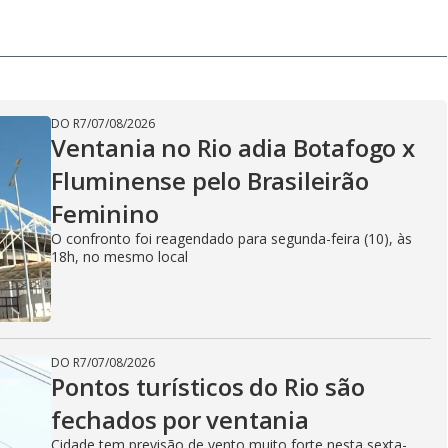
a
i
m
y
e
DO R7
/
07/08/2026
V
Ventania no Rio adia Botafogo x
Fluminense pelo Brasileirão
Feminino
i
O confronto foi reagendado para segunda-feira (10), às
18h, no mesmo local
d
DO R7
/
07/08/2026
e
Pontos turísticos do Rio são
fechados por ventania
Cidade tem previsão de vento muito forte nesta sexta-