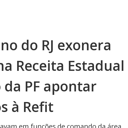
ino do RJ exonera
na Receita Estadual
 da PF apontar
 à Refit
tuavam em funções de comando da área,