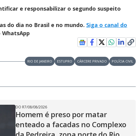
tificar e responsabilizar o segundo suspeito
ias do dia no Brasil e no mundo.
Siga o canal do
no WhatsApp
RIO DE JANEIRO
ESTUPRO
CÁRCERE PRIVADO
POLÍCIA CIVIL
DO R7
/
08/08/2026
Homem é preso por matar
enteado a facadas no Complexo
da Pedreira, zona norte do Rio