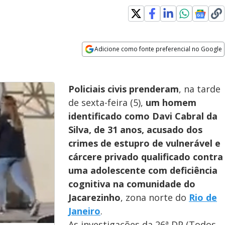
Adicione como fonte preferencial no Google
Opens in new window
Policiais civis prenderam
, na tarde
de sexta-feira (5),
um homem
identificado como Davi Cabral da
Silva, de 31 anos, acusado dos
crimes de estupro de vulnerável e
cárcere privado qualificado contra
uma adolescente com deficiência
cognitiva na comunidade do
Jacarezinho
, zona norte do
Rio de
Janeiro
.
As investigações da 26ª DP (Todos