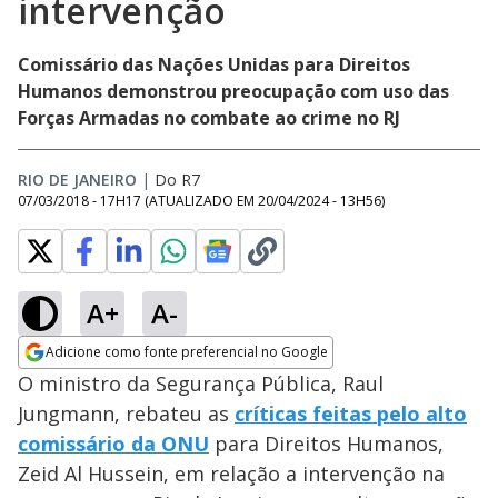
intervenção
Comissário das Nações Unidas para Direitos
Humanos demonstrou preocupação com uso das
Forças Armadas no combate ao crime no RJ
RIO DE JANEIRO
|
Do R7
07/03/2018 - 17H17
(ATUALIZADO EM
20/04/2024 - 13H56
)
A+
A-
Adicione como fonte preferencial no Google
Opens in new window
O ministro da Segurança Pública, Raul
Jungmann, rebateu as
críticas feitas pelo alto
comissário da ONU
para Direitos Humanos,
Zeid Al Hussein, em relação a intervenção na