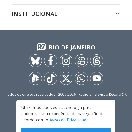
INSTITUCIONAL
RIO DE JANEIRO
Todos os direitos reservados - 2009-
2026
- Rádio e Televisão Record S.A
Utilizamos cookies e tecnologia para
CARREIRA
FALE CONOSCO
PRIVACIDADE
aprimorar sua experiência de navegação de
TERMOS E CONDIÇÕES DE USO
acordo com o
Aviso de Privacidade
.