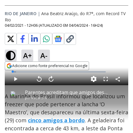
RIO DE JANEIRO
|
Ana Beatriz Araújo, do R7*, com Record TV
Rio
04/02/2021 - 12H06
(ATUALIZADO EM
04/04/2024 - 16H24
)
A+
A-
Adicione como fonte preferencial no Google
Opens in new window
L
o
a
d
C
P
V
A
P
F
e
o
l
o
v
u
d
m
a
l
a
l
:
Parentes acreditam que amigos desaparecidos estão vivos
p
y
t
n
l
3
A Marinha do Brasil informou que localizou um
a
a
ç
s
.
por
RecordTV
r
r
a
c
7
t
1
r
l
r
5
freezer que pode pertencer a lancha ‘O
i
0
1
e
%
l
s
0
e
h
Maestro’, que desapareceu na última sexta-feira
e
s
n
a
g
e
r
u
g
(29) com
cinco amigos a bordo
. A geladeira foi
n
u
a
d
n
o
d
encontrada a cerca de 43 km, a leste da Ponta
s
o
s