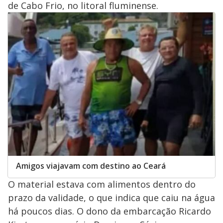
de Cabo Frio, no litoral fluminense.
y
M
V
u
d
o
i
d
e
o
Amigos viajavam com destino ao Ceará
O material estava com alimentos dentro do
prazo da validade, o que indica que caiu na água
há poucos dias. O dono da embarcação Ricardo