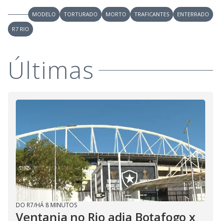
MODELO
TORTURADO
MORTO
TRAFICANTES
ENTERRADO
R7 RIO
Últimas
DO R7
/
HÁ 8 MINUTOS
Ventania no Rio adia Botafogo x