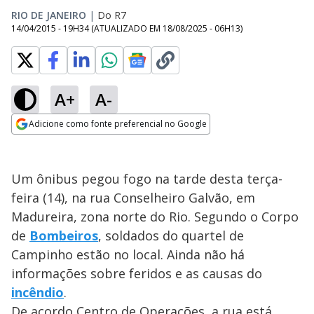
RIO DE JANEIRO
|
Do R7
14/04/2015 - 19H34
(ATUALIZADO EM
18/08/2025 - 06H13
)
A+
A-
Adicione como fonte preferencial no Google
Opens in new window
Um ônibus pegou fogo na tarde desta terça-
feira (14), na rua Conselheiro Galvão, em
Madureira, zona norte do Rio. Segundo o Corpo
de
Bombeiros
, soldados do quartel de
Campinho estão no local. Ainda não há
informações sobre feridos e as causas do
incêndio
.
De acordo Centro de Operações, a rua está