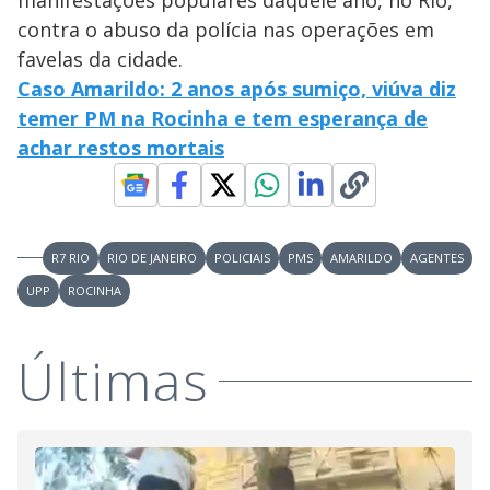
contra o abuso da polícia nas operações em
favelas da cidade.
Caso Amarildo: 2 anos após sumiço, viúva diz
temer PM na Rocinha e tem esperança de
achar restos mortais
R7 RIO
RIO DE JANEIRO
POLICIAIS
PMS
AMARILDO
AGENTES
UPP
ROCINHA
Últimas