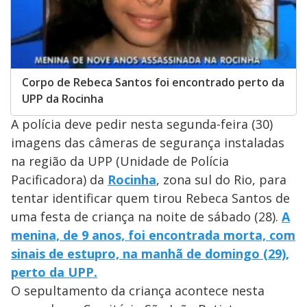
Corpo de Rebeca Santos foi encontrado perto da
UPP da Rocinha
A polícia deve pedir nesta segunda-feira (30)
imagens das câmeras de segurança instaladas
na região da UPP (Unidade de Polícia
Pacificadora) da
Rocinha
, zona sul do Rio, para
tentar identificar quem tirou Rebeca Santos de
uma festa de criança na noite de sábado (28).
A
menina, de 9 anos, foi encontrada morta, com
sinais de estupro, na manhã de domingo (29),
perto da UPP.
O sepultamento da criança acontece nesta