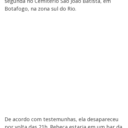
segunda no Cemitério São João Batista, em
Botafogo, na zona sul do Rio.
De acordo com testemunhas, ela desapareceu
por volta das 21h. Rebeca estaria em um bar da