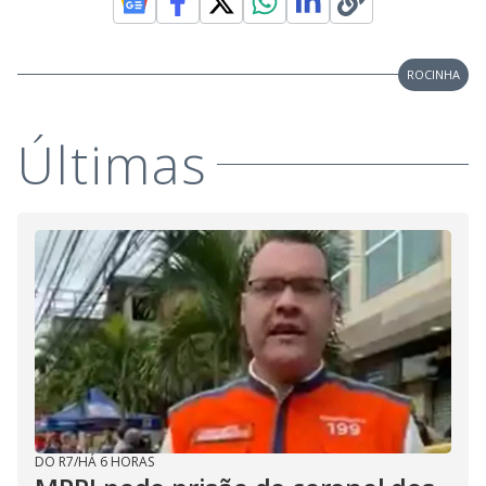
ROCINHA
Últimas
DO R7
/
HÁ 6 HORAS