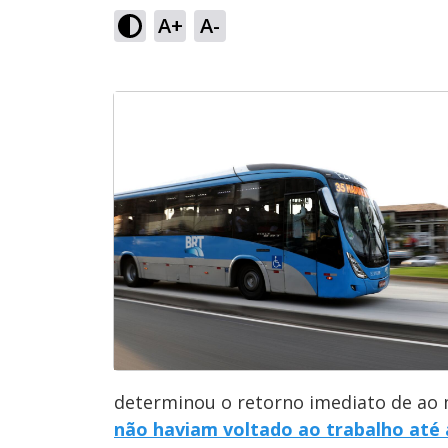
A+
A-
determinou o retorno imediato de ao 
não haviam voltado ao trabalho até