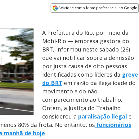
Adicione como fonte preferencial no Google
Opens in new window
A Prefeitura do Rio, por meio da
Mobi-Rio — empresa gestora do
BRT, informou neste sábado (26)
que vai notificar sobre a demissão
por justa causa de oito pessoas
identificadas como líderes da
greve
do BRT
em razão da ilegalidade do
movimento e do não
comparecimento ao trabalho.
Ontem, a Justiça do Trabalho
considerou a
paralisação ilegal
e
menos 80% da frota. No entanto, os
funcionários
 a manhã de hoje
.