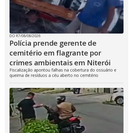
DO R7
/
08/08/2026
Polícia prende gerente de
cemitério em flagrante por
crimes ambientais em Niterói
Fiscalização apontou falhas na cobertura do ossuário e
queima de resíduos a céu aberto no cemitério