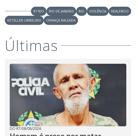
R7 RIO
RIO DE JANEIRO
RIO
VIOLÊNCIA
REALENGO
KETELLEN UMBELINO
CRIANÇA BALEADA
Últimas
DO R7
/
08/08/2026
Homem é preso por matar