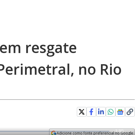
em resgate
erimetral, no Rio
R
-
1:30
Adicione como fonte preferencial no Google