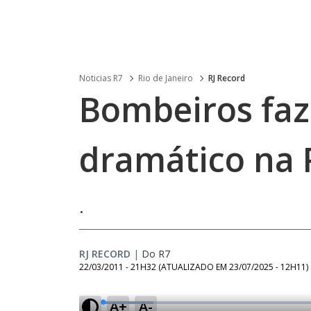
Noticias R7
Rio de Janeiro
RJ Record
Bombeiros faz
dramático na P
.
RJ RECORD
|
Do R7
22/03/2011 - 21H32
(ATUALIZADO EM
23/07/2025 - 12H11
)
A+
A-
L