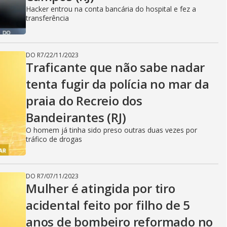
i
Hacker entrou na conta bancária do hospital e fez a
transferência
d
DO R7
/
22/11/2023
Traficante que não sabe nadar
e
tenta fugir da polícia no mar da
praia do Recreio dos
o
Bandeirantes (RJ)
O homem já tinha sido preso outras duas vezes por
tráfico de drogas
DO R7
/
07/11/2023
Mulher é atingida por tiro
acidental feito por filho de 5
anos de bombeiro reformado no