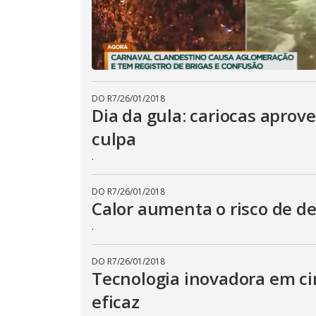
DO R7
/
26/01/2018
Dia da gula: cariocas aprov
culpa
.
DO R7
/
26/01/2018
Calor aumenta o risco de d
.
DO R7
/
26/01/2018
Tecnologia inovadora em cir
eficaz