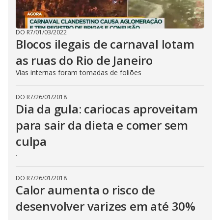
DO R7
/
01/03/2022
Blocos ilegais de carnaval lotam
as ruas do Rio de Janeiro
Vias internas foram tomadas de foliões
DO R7
/
26/01/2018
Dia da gula: cariocas aproveitam
para sair da dieta e comer sem
culpa
.
DO R7
/
26/01/2018
Calor aumenta o risco de
desenvolver varizes em até 30%
.