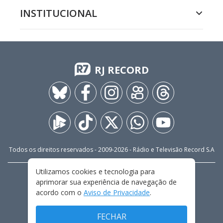
INSTITUCIONAL
RJ RECORD
Todos os direitos reservados - 2009-
2026
- Rádio e Televisão Record S.A
Utilizamos cookies e tecnologia para
CARREIRA
FALE CONOSCO
PRIVACIDADE
aprimorar sua experiência de navegação de
TERMOS E CONDIÇÕES DE USO
acordo com o
Aviso de Privacidade
.
FECHAR