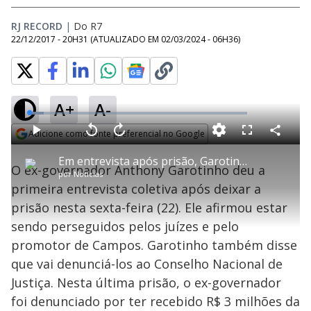
RJ RECORD
|
Do R7
22/12/2017 - 20H31
(ATUALIZADO EM
02/03/2024 - 06H36
)
A+
A-
L
o
a
Adicione como fonte preferencial no Google
d
C
P
V
A
P
F
e
o
l
o
v
u
Opens in new window
d
m
a
l
a
l
:
Em entrevista após prisão, Garotinho afirma ser perseguido pela Justiça de Campos
p
y
t
n
l
6
O ex-governador Anthony Garotinho deu a
a
a
ç
s
.
por
Notícias
r
r
a
c
8
t
1
r
l
r
2
primeira entrevista coletiva após deixar a
i
0
1
e
%
l
s
0
e
h
prisão nesta sexta-feira (22). Ele afirmou estar
e
s
n
a
g
e
r
u
g
sendo perseguidos pelos juízes e pelo
n
u
a
d
n
o
d
promotor de Campos. Garotinho também disse
s
o
s
que vai denunciá-los ao Conselho Nacional de
y
Justiça. Nesta última prisão, o ex-governador
foi denunciado por ter recebido R$ 3 milhões da
M
u