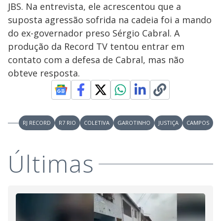
V
d
JBS. Na entrevista, ele acrescentou que a
o
suposta agressão sofrida na cadeia foi a mando
i
do ex-governador preso Sérgio Cabral. A
produção da Record TV tentou entrar em
contato com a defesa de Cabral, mas não
d
obteve resposta.
e
o
RJ RECORD
R7 RIO
COLETIVA
GAROTINHO
JUSTIÇA
CAMPOS
Últimas