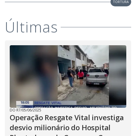
V
TORTURA
d
o
i
Últimas
d
e
o
DO R7
/
05/06/2025
Operação Resgate Vital investiga
desvio milionário do Hospital