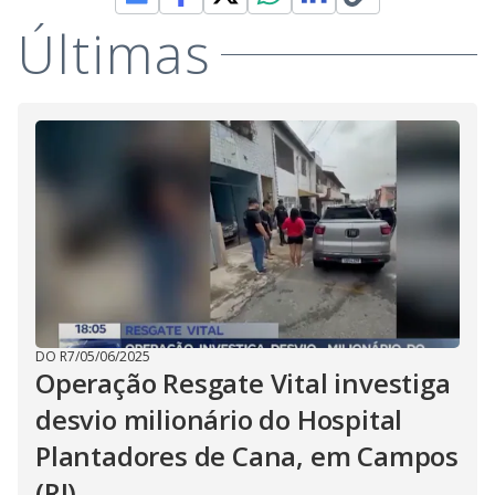
V
d
o
Últimas
i
d
e
o
DO R7
/
05/06/2025
Operação Resgate Vital investiga
desvio milionário do Hospital
Plantadores de Cana, em Campos
(RJ)