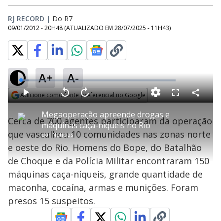
RJ RECORD
|
Do R7
09/01/2012 - 20H48
(ATUALIZADO EM
28/07/2025 - 11H43
)
A+
A-
L
o
a
Adicione como fonte preferencial no Google
d
C
P
V
A
P
F
e
o
l
o
v
u
Opens in new window
d
m
a
l
a
l
:
Megaoperação apreende drogas e
p
y
t
n
l
4
Cerca de 700 agentes participaram da operação
a
a
ç
s
.
máquinas caça-níqueis no Rio
r
r
a
c
9
t
1
r
l
r
5
que vasculhou 10 comunidades nas zonas norte
i
por
Notícias
0
1
e
%
l
s
0
e
h
e oeste do Rio. Homens do Bope, do Batalhão
e
s
n
a
g
e
r
u
g
de Choque e da Polícia Militar encontraram 150
n
u
a
d
n
o
d
máquinas caça-níqueis, grande quantidade de
s
o
s
maconha, cocaína, armas e munições. Foram
y
presos 15 suspeitos.
M
u