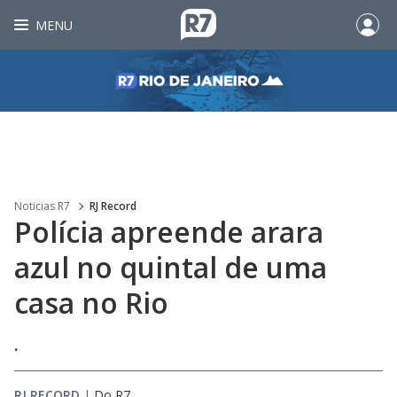
MENU
Noticias R7
RJ Record
Polícia apreende arara
azul no quintal de uma
casa no Rio
.
RJ RECORD
|
Do R7