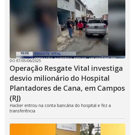
i
d
e
o
DO R7
/
05/06/2025
Operação Resgate Vital investiga
desvio milionário do Hospital
Plantadores de Cana, em Campos
(RJ)
Hacker entrou na conta bancária do hospital e fez a
transferência