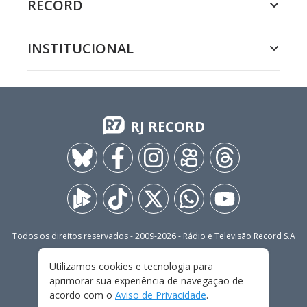
RECORD
INSTITUCIONAL
RJ RECORD
Todos os direitos reservados - 2009-
2026
- Rádio e Televisão Record S.A
Utilizamos cookies e tecnologia para
CARREIRA
FALE CONOSCO
PRIVACIDADE
aprimorar sua experiência de navegação de
TERMOS E CONDIÇÕES DE USO
acordo com o
Aviso de Privacidade
.