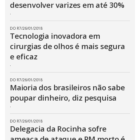
desenvolver varizes em até 30%
.
DO R7
/
26/01/2018
Tecnologia inovadora em
cirurgias de olhos é mais segura
e eficaz
.
DO R7
/
26/01/2018
Maioria dos brasileiros não sabe
poupar dinheiro, diz pesquisa
.
DO R7
/
26/01/2018
Delegacia da Rocinha sofre
ameaça de ataque e PM morto é