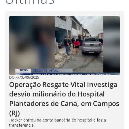
i
d
e
o
DO R7
/
05/06/2025
Operação Resgate Vital investiga
desvio milionário do Hospital
Plantadores de Cana, em Campos
(RJ)
Hacker entrou na conta bancária do hospital e fez a
transferência