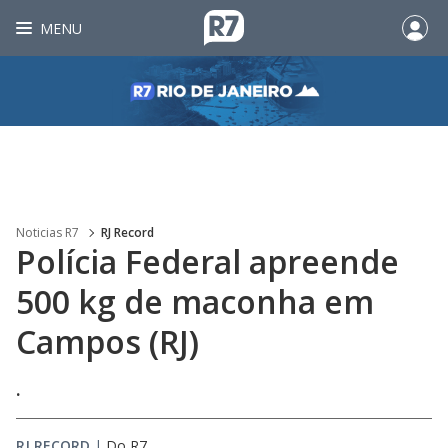
MENU
Noticias R7
RJ Record
Polícia Federal apreende
500 kg de maconha em
Campos (RJ)
.
RJ RECORD
|
Do R7