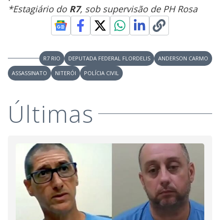
*Estagiário do
R7
, sob supervisão de PH Rosa
R7 RIO
DEPUTADA FEDERAL FLORDELIS
ANDERSON CARMO
ASSASSINATO
NITERÓI
POLÍCIA CIVIL
Últimas