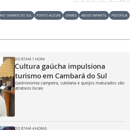
RIO GRANDE DO SUL
PORTO ALEGRE
CRIMES
ABUSO INFANTIL
PEDOFILIA
DO R7
/
HÁ 1 HORA
Cultura gaúcha impulsiona
turismo em Cambará do Sul
Gastronomia campeira, cutelaria e queijos maturados são
atrativos locais
DO R7
/
HÁ 4 HORAS