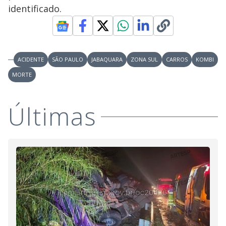
identificado.
ACIDENTE
SÃO PAULO
JABAQUARA
ZONA SUL
CARROS
KOMBI
MORTE
Últimas