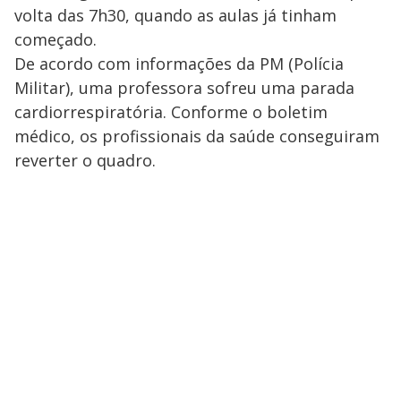
y
volta das 7h30, quando as aulas já tinham
começado.
M
V
u
d
De acordo com informações da PM (Polícia
o
Militar), uma professora sofreu uma parada
i
cardiorrespiratória. Conforme o boletim
médico, os profissionais da saúde conseguiram
reverter o quadro.
d
e
o