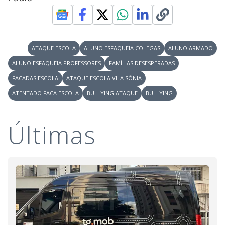
ATAQUE ESCOLA
ALUNO ESFAQUEIA COLEGAS
ALUNO ARMADO
ALUNO ESFAQUEIA PROFESSORES
FAMÍLIAS DESESPERADAS
FACADAS ESCOLA
ATAQUE ESCOLA VILA SÔNIA
ATENTADO FACA ESCOLA
BULLYING ATAQUE
BULLYING
Últimas