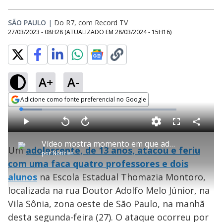
SÃO PAULO
|
Do R7, com Record TV
27/03/2023 - 08H28
(ATUALIZADO EM
28/03/2024 - 15H16
)
A+
A-
Adicione como fonte preferencial no Google
Opens in new window
L
o
a
d
C
P
V
A
P
F
e
o
l
o
v
u
d
m
a
l
a
l
:
Vídeo mostra momento em que adolescente esfaqueia alunos e professora em sala de aula de SP
p
y
t
n
l
1
Um
adolescente, de 13 anos, atacou e feriu
a
a
ç
s
3
por
Notícias
r
r
a
c
.
t
1
r
l
r
6
com uma faca quatro professores e dois
i
0
1
e
7
l
s
0
e
%
h
alunos
na Escola Estadual Thomazia Montoro,
e
s
n
a
g
e
r
u
g
localizada na rua Doutor Adolfo Melo Júnior, na
n
u
a
d
n
o
d
Vila Sônia, zona oeste de São Paulo, na manhã
s
o
s
desta segunda-feira (27). O ataque ocorreu por