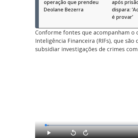
operação que prendeu
após prisã
Deolane Bezerra
dispara: ‘Ac
é provar’
Conforme fontes que acompanham o ca
Inteligência Financeira (RIFs), que s
subsidiar investigações de crimes com
L
o
a
d
P
V
A