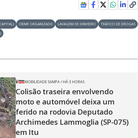
d
CAPITAL)
CRIME ORGANIZADO
LAVAGEM DE DINHEIRO
TRÁFICO DE DROGAS
)
e
o
MOBILIDADE SAMPA
/
HÁ 3 HORAS
Colisão traseira envolvendo
moto e automóvel deixa um
ferido na rodovia Deputado
Archimedes Lammoglia (SP-075)
em Itu