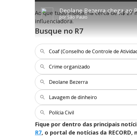
e
l
o
v
d
a
l
a
:
Deolane Bezerra chega ao Pa
y
t
n
1
Ao que tudo indica, há cerca de R$ 2
a
ç
.
r
a
6
por
São Paulo
1
r
0
influenciadora.
0
1
%
s
0
e
s
Busque no R7
g
e
u
g
n
u
d
n
o
d
s
o
s
Coaf (Conselho de Controle de Ativida
Crime organizado
M
u
d
o
Deolane Bezerra
Lavagem de dinheiro
Polícia Civil
Fique por dentro das principais notíc
R7
, o portal de notícias da RECORD,