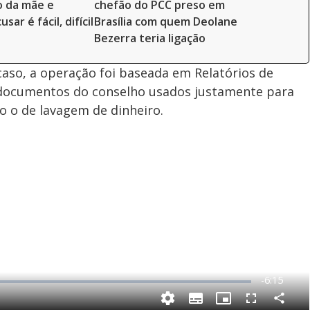
o da mãe e
chefão do PCC preso em
usar é fácil, difícil
Brasília com quem Deolane
Bezerra teria ligação
so, a operação foi baseada em Relatórios de
ão documentos do conselho usados justamente para
o o de lavagem de dinheiro.
R
-
6:15
e
C
S
P
F