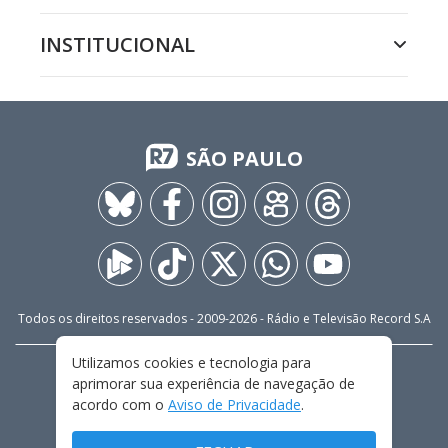
INSTITUCIONAL
SÃO PAULO
Todos os direitos reservados - 2009-
2026
- Rádio e Televisão Record S.A
Utilizamos cookies e tecnologia para
CARREIRA
FALE CONOSCO
PRIVACIDADE
aprimorar sua experiência de navegação de
TERMOS E CONDIÇÕES DE USO
acordo com o
Aviso de Privacidade
.