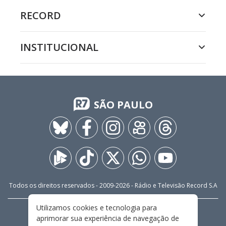
RECORD
INSTITUCIONAL
SÃO PAULO
Todos os direitos reservados - 2009-
2026
- Rádio e Televisão Record S.A
Utilizamos cookies e tecnologia para
CARREIRA
FALE CONOSCO
PRIVACIDADE
aprimorar sua experiência de navegação de
TERMOS E CONDIÇÕES DE USO