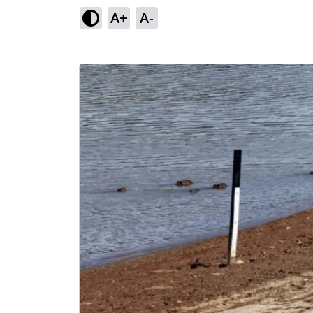
A+
A-