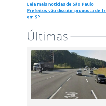
Leia mais notícias de São Paulo
Prefeitos vão discutir proposta de t
em SP
Últimas