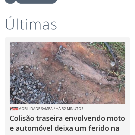
a
s
o
s
y
Últimas
M
V
u
d
o
i
d
e
o
MOBILIDADE SAMPA
/
HÁ 32 MINUTOS
Colisão traseira envolvendo moto
e automóvel deixa um ferido na