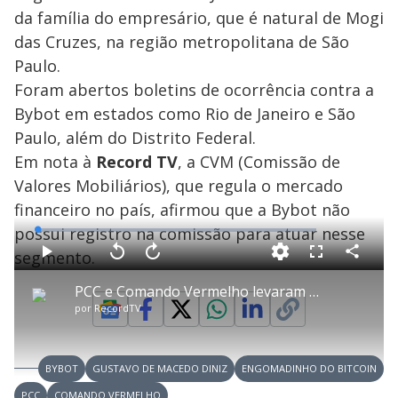
da família do empresário, que é natural de Mogi
das Cruzes, na região metropolitana de São
Paulo.
Foram abertos boletins de ocorrência contra a
Bybot em estados como Rio de Janeiro e São
Paulo, além do Distrito Federal.
Em nota à
Record TV
, a CVM (Comissão de
Valores Mobiliários), que regula o mercado
financeiro no país, afirmou que a Bybot não
possui registro na comissão para atuar nesse
L
o
a
segmento.
d
C
P
V
A
P
F
e
o
l
o
v
u
d
m
a
l
a
l
:
PCC e Comando Vermelho levaram golpe do "engomadinho do bitcoin"
p
y
t
n
l
1
a
a
ç
s
.
por
RecordTV
r
r
a
c
2
t
1
r
l
r
0
i
0
1
e
%
l
s
0
e
h
e
s
n
a
g
e
r
u
g
BYBOT
GUSTAVO DE MACEDO DINIZ
ENGOMADINHO DO BITCOIN
n
u
d
n
o
d
PCC
COMANDO VERMELHO