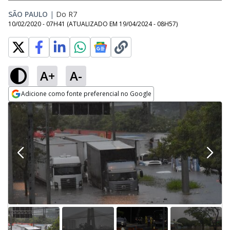
SÃO PAULO
|
Do R7
10/02/2020 - 07H41
(ATUALIZADO EM
19/04/2024 - 08H57
)
A+
A-
Adicione como fonte preferencial no Google
Opens in new window