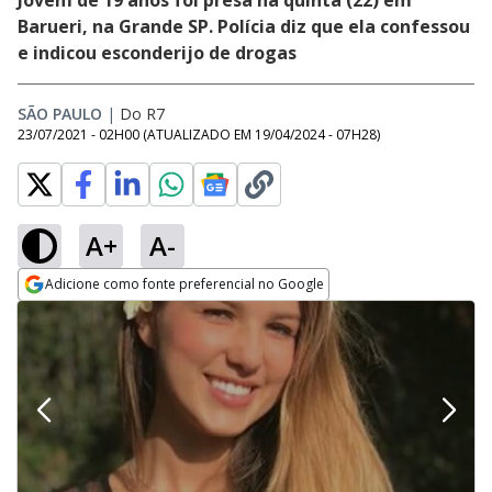
Jovem de 19 anos foi presa na quinta (22) em
Barueri, na Grande SP. Polícia diz que ela confessou
e indicou esconderijo de drogas
SÃO PAULO
|
Do R7
23/07/2021 - 02H00
(ATUALIZADO EM
19/04/2024 - 07H28
)
A+
A-
Adicione como fonte preferencial no Google
Opens in new window