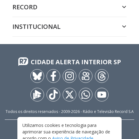
RECORD
INSTITUCIONAL
CIDADE ALERTA INTERIOR SP
Todos os direitos reservados - 2009-
2026
- Rádio e Televisão Record S.A
Utilizamos cookies e tecnologia para
CARREIRA
FALE CONOSCO
PRIVACIDADE
aprimorar sua experiência de navegação de
TERMOS E CONDIÇÕES DE USO
acordo com o
Aviso de Privacidade
.