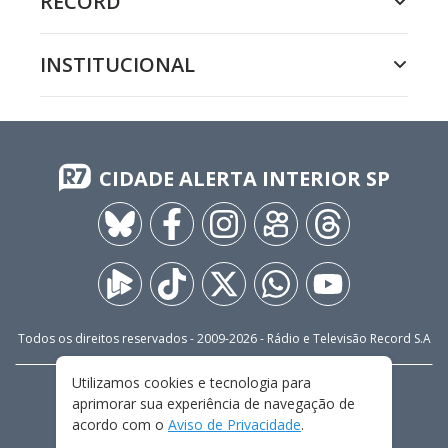
RECORD
INSTITUCIONAL
CIDADE ALERTA INTERIOR SP
Todos os direitos reservados - 2009-
2026
- Rádio e Televisão Record S.A
Utilizamos cookies e tecnologia para
CARREIRA
FALE CONOSCO
PRIVACIDADE
aprimorar sua experiência de navegação de
TERMOS E CONDIÇÕES DE USO
acordo com o
Aviso de Privacidade
.