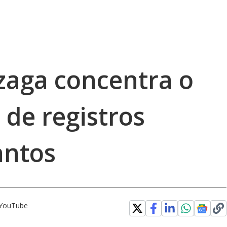
zaga concentra o
de registros
antos
o YouTube