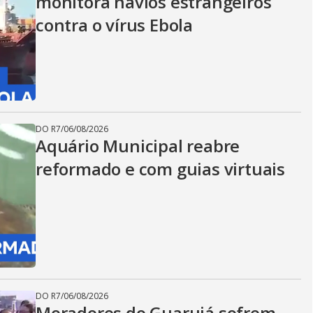
monitora navios estrangeiros
contra o vírus Ebola
DO R7
/
06/08/2026
Aquário Municipal reabre
reformado e com guias virtuais
DO R7
/
06/08/2026
Moradores do Guarujá sofrem