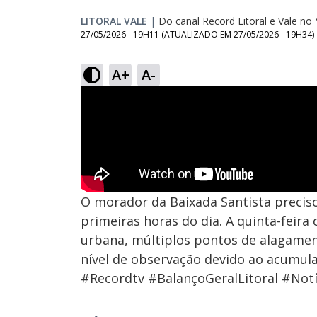
LITORAL VALE
|
Do canal Record Litoral e Vale n
27/05/2026 - 19H11
(ATUALIZADO EM
27/05/2026 - 19H34
)
A+
A-
O morador da Baixada Santista preciso
primeiras horas do dia. A quinta-fei
urbana, múltiplos pontos de alagame
nível de observação devido ao acumula
#Recordtv #BalançoGeralLitoral #Notí