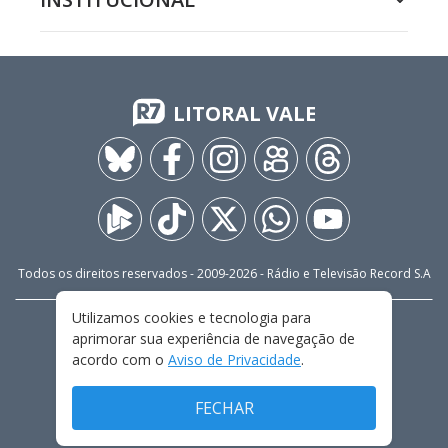
LITORAL VALE
Todos os direitos reservados - 2009-
2026
- Rádio e Televisão Record S.A
Utilizamos cookies e tecnologia para
CARREIRA
FALE CONOSCO
PRIVACIDADE
aprimorar sua experiência de navegação de
TERMOS E CONDIÇÕES DE USO
acordo com o
Aviso de Privacidade
.
FECHAR