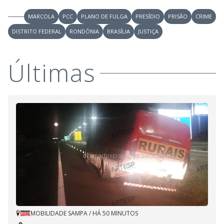
MARCOLA
PCC
PLANO DE FULGA
PRESÍDIO
PRISÃO
CRIME
DISTRITO FEDERAL
RONDÔNIA
BRASÍLIA
JUSTIÇA
Últimas
MOBILIDADE SAMPA
/
HÁ 50 MINUTOS