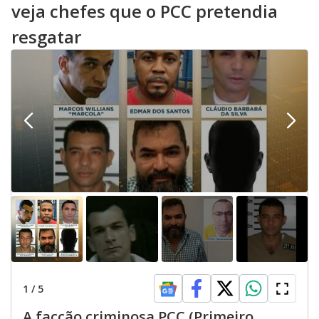
veja chefes que o PCC pretendia
resgatar
1
/
5
A facção criminosa PCC (Primeiro