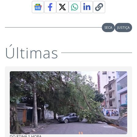
SECA
JUSTIÇA
Últimas
DO R7
/
HÁ 1 HORA