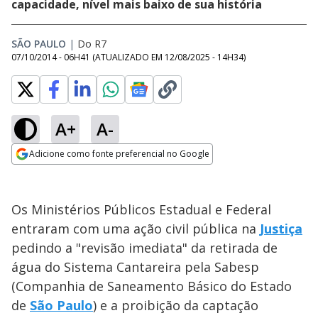
capacidade, nível mais baixo de sua história
SÃO PAULO
|
Do R7
07/10/2014 - 06H41
(ATUALIZADO EM
12/08/2025 - 14H34
)
A+
A-
Adicione como fonte preferencial no Google
Opens in new window
Os Ministérios Públicos Estadual e Federal
entraram com uma ação civil pública na
Justiça
pedindo a "revisão imediata" da retirada de
água do Sistema Cantareira pela Sabesp
(Companhia de Saneamento Básico do Estado
de
São Paulo
) e a proibição da captação