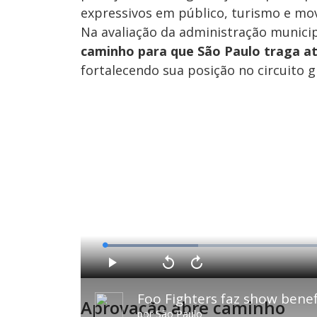
expressivos em público, turismo e mov
Na avaliação da administração munici
caminho para que São Paulo traga at
fortalecendo sua posição no circuito 
L
o
a
d
P
V
A
e
l
o
v
d
a
l
a
:
Foo Fighters faz show benef
y
t
n
1
Aprovação abre caminho
a
ç
9
r
a
.
por
São Paulo
1
r