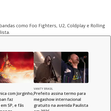
 bandas como Foo Fighters, U2, Coldplay e Rolling
ista.
VANITY BRASIL
ica com Jorginho,
Prefeito assina termo para
oan faz
megashow internacional
em SP, e fãs
gratuito na avenida Paulista