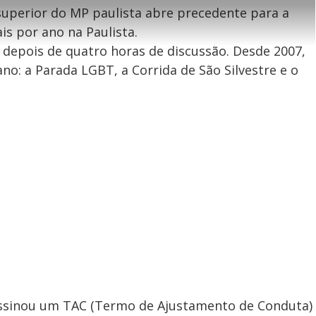
i
e
-
e
superior do MP paulista abre precedente para a
l
l
n
s
i
e
V
h
n
n
e
a
-
is por ano na Paulista.
i
l
r
P
o
i
, depois de quatro horas de discussão. Desde 2007,
c
n
c
i
t
d
u
ano: a Parada LGBT, a Corrida de São Silvestre e o
g
a
a
r
d
e
e
T
i
m
y
e
V
i
 assinou um TAC (Termo de Ajustamento de Conduta)