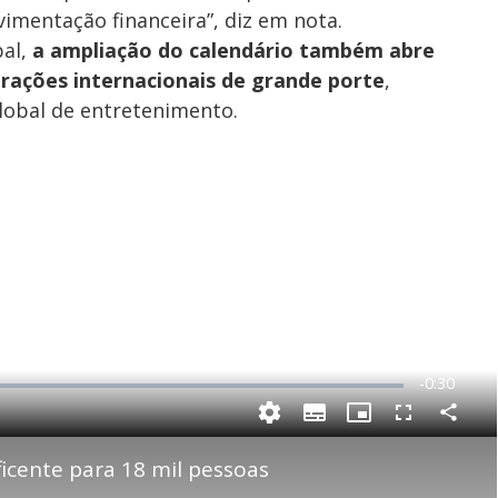
imentação financeira”, diz em nota.
pal,
a ampliação do calendário também abre
rações internacionais de grande porte
,
global de entretenimento.
R
-
0:30
e
P
C
S
P
F
m
o
u
i
u
m
b
c
l
p
icente para 18 mil pessoas
a
t
t
l
a
i
u
s
r
t
r
c
i
t
l
e
r