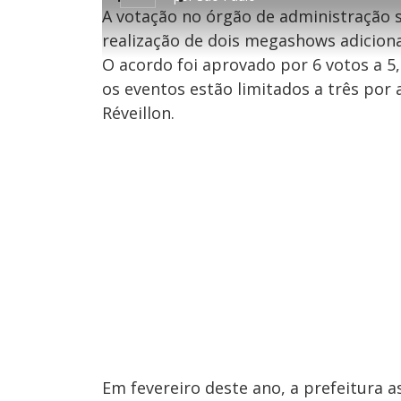
8
0
1
9
A votação no órgão de administração 
s
0
%
e
s
g
e
realização de dois megashows adiciona
u
g
n
u
O acordo foi aprovado por 6 votos a 5
d
n
o
d
s
o
os eventos estão limitados a três por 
s
Réveillon.
M
u
d
o
Em fevereiro deste ano, a prefeitura