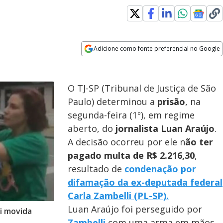
Adicione como fonte preferencial no Google
Opens in new window
O TJ-SP (Tribunal de Justiça de São
Paulo) determinou a
prisão
, na
segunda-feira (1º), em regime
aberto, do
jornalista Luan Araújo
.
A decisão ocorreu por ele n
ão ter
pagado multa de R$ 2.216,30
,
resultado de
condenação por
difamação da ex-deputada federal
Carla Zambelli (PL-SP).
Luan Araújo foi perseguido por
oi movida
Zambelli
com uma arma em mãos