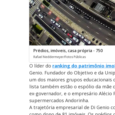
Prédios, imóveis, casa própria - 750
Rafael Neddermeyer/Fotos Públicas
O líder do
ranking do patrimônio imob
Genio. Fundador do Objetivo e da Unip
um dos maiores grupos educacionais do
lista também estão o espólio da mãe d
ex-governador, e o empresário Alécio
supermercados Andorinha.
A trajetória empresarial de Di Genio 
como dono de 81 imóveis. Os prédios 