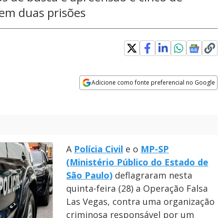
 em duas prisões
Adicione como fonte preferencial no Google
Opens in new window
A
Polícia Civil
e o
MP-SP
(Ministério Público do Estado de
São Paulo)
deflagraram nesta
quinta-feira (28) a Operação Falsa
Las Vegas, contra uma organização
criminosa responsável por um