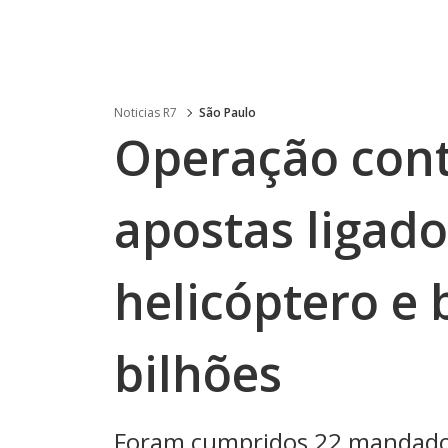
Noticias R7
São Paulo
Operação con
apostas ligad
helicóptero e 
bilhões
Foram cumpridos 22 mandados