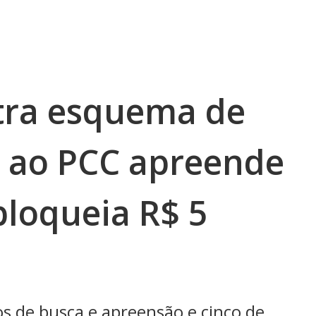
tra esquema de
o ao PCC apreende
bloqueia R$ 5
 de busca e apreensão e cinco de