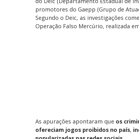
do Deic (Departamento Estadual de In
promotores do Gaepp (Grupo de Atuaçã
Segundo o Deic, as investigações com
Operação Falso Mercúrio, realizada e
As apurações apontaram que
os crim
ofereciam jogos proibidos no país
,
in
popularizadas nas redes sociais
.