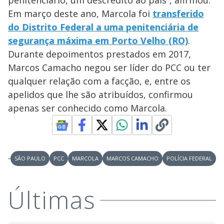
penitenciário, um descrédito ao país”, afirmou.
Em março deste ano, Marcola foi
transferido
do Distrito Federal a uma penitenciária de
segurança máxima em Porto Velho (RO)
.
Durante depoimentos prestados em 2017,
Marcos Camacho negou ser líder do PCC ou ter
qualquer relação com a facção, e, entre os
apelidos que lhe são atribuídos, confirmou
apenas ser conhecido como Marcola.
SÃO PAULO
PCC
MARCOLA
MARCOS CAMACHO
POLÍCIA FEDERAL
Últimas