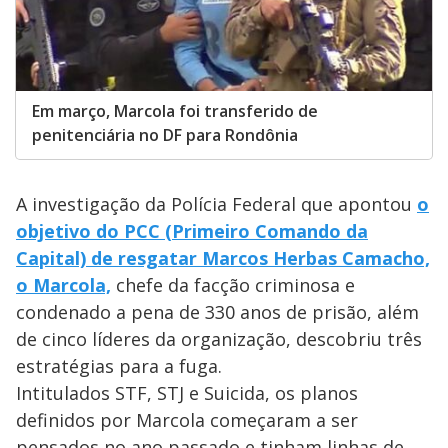
Em março, Marcola foi transferido de
penitenciária no DF para Rondônia
A investigação da Polícia Federal que apontou
o
objetivo do PCC (Primeiro Comando da
Capital) de resgatar Marcos Herbas Camacho,
o Marcola,
chefe da facção criminosa e
condenado a pena de 330 anos de prisão, além
de cinco líderes da organização, descobriu três
estratégias para a fuga.
Intitulados STF, STJ e Suicida, os planos
definidos por Marcola começaram a ser
pensados no ano passado e tinham linhas de