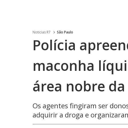
Noticias R7
São Paulo
Polícia apree
maconha líqui
área nobre da
Os agentes fingiram ser dono
adquirir a droga e organiza