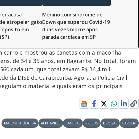
her acusa
Menino com síndrome de
de atropelar gato
Down que superou Covid-19
ropósito em
duas vezes morre após
(SP)
parada cardíaca em SP
m carro e mostrou as canetas com a maconha
ens, de 34 e 35 anos, em flagrante. No total, foram
560 cada um, que totalizavam R$ 36,4 mil.
 da DISE de Carapicuíba. Agora, a Polícia Civil
seguiam o material e quais eram os principais
MACONHA LÍQUIDA
ALPHAVILLE
CANETAS
PRESOS
DROGAS
BARUERI