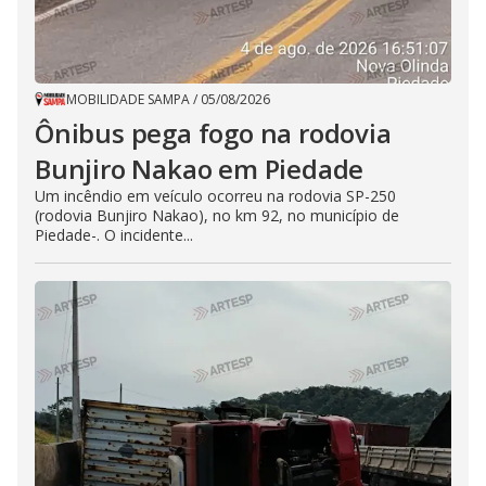
i
d
MOBILIDADE SAMPA
/
05/08/2026
Ônibus pega fogo na rodovia
e
Bunjiro Nakao em Piedade
Um incêndio em veículo ocorreu na rodovia SP-250
o
(rodovia Bunjiro Nakao), no km 92, no município de
Piedade-. O incidente...