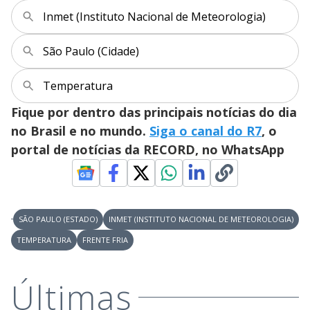
y
Inmet (Instituto Nacional de Meteorologia)
M
V
u
d
São Paulo (Cidade)
o
i
Temperatura
Fique por dentro das principais notícias do dia
d
no Brasil e no mundo.
Siga o canal do R7
, o
portal de notícias da RECORD, no WhatsApp
e
o
SÃO PAULO (ESTADO)
INMET (INSTITUTO NACIONAL DE METEOROLOGIA)
TEMPERATURA
FRENTE FRIA
Últimas