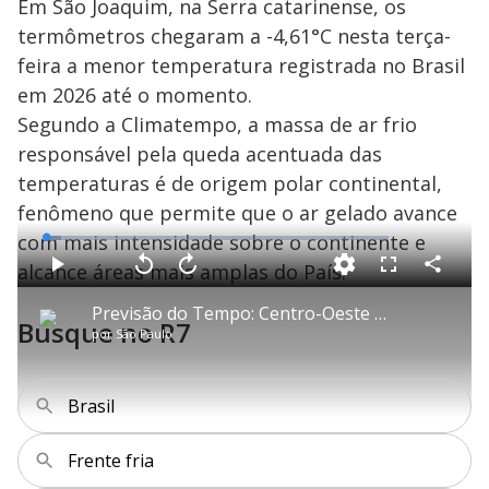
Em São Joaquim, na Serra catarinense, os
termômetros chegaram a -4,61°C nesta terça-
feira a menor temperatura registrada no Brasil
em 2026 até o momento.
Segundo a Climatempo, a massa de ar frio
responsável pela queda acentuada das
temperaturas é de origem polar continental,
fenômeno que permite que o ar gelado avance
com mais intensidade sobre o continente e
L
o
a
alcance áreas mais amplas do País.
d
C
P
V
A
P
F
e
o
l
o
v
u
d
m
a
l
a
l
:
Previsão do Tempo: Centro-Oeste e Sudeste registram recordes de frio e geadas nesta semana
p
y
t
n
l
4
Busque no R7
a
a
ç
s
.
por
São Paulo
r
r
a
c
4
t
1
r
l
r
6
i
0
1
e
%
l
s
0
e
h
e
s
n
a
g
e
r
Brasil
u
g
n
u
a
d
n
o
d
s
o
Frente fria
s