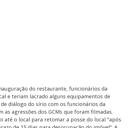
nauguração do restaurante, funcionários da
ocal e teriam lacrado alguns equipamentos de
 de diálogo do sírio com os funcionários da
om as agressões dos GCMs que foram filmadas.
oi até o local para retomar a posse do local "após
azo de 15 dias para desocupação do imóvel". A