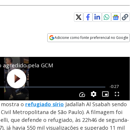
Adicione como fonte preferencial no Google
Opens in new window
s mostra o
refugiado sírio
Jadallah Al Ssabah sendo
ivil Metropolitana de São Paulo). A filmagem foi
lli, que defende o refugiado, às 22h46 de segunda-
17), já havia 550 mil visualizações e superado 11 mil