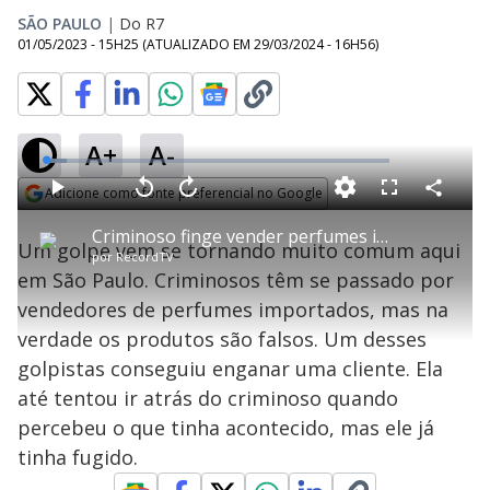
SÃO PAULO
|
Do R7
01/05/2023 - 15H25
(ATUALIZADO EM
29/03/2024 - 16H56
)
A+
A-
L
o
a
Adicione como fonte preferencial no Google
d
C
P
V
A
P
F
e
o
l
o
v
u
Opens in new window
d
m
a
l
a
l
:
Criminoso finge vender perfumes importados para aplicar golpe
p
y
t
n
l
6
Um golpe vem se tornando muito comum aqui
a
a
ç
s
.
por
RecordTV
r
r
a
c
0
t
1
r
l
r
7
em São Paulo. Criminosos têm se passado por
i
0
1
e
%
l
s
0
e
h
vendedores de perfumes importados, mas na
e
s
n
a
g
e
r
u
g
verdade os produtos são falsos. Um desses
n
u
a
d
n
o
d
golpistas conseguiu enganar uma cliente. Ela
s
o
s
até tentou ir atrás do criminoso quando
y
percebeu o que tinha acontecido, mas ele já
tinha fugido.
M
u
d