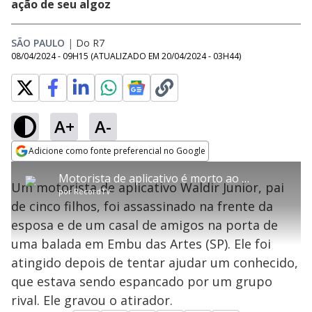
ação de seu algoz
SÃO PAULO
|
Do R7
08/04/2024 - 09H15
(ATUALIZADO EM
20/04/2024 - 03H44
)
A+
A-
error_outline
Adicione como fonte preferencial no Google
OK
T
T
Opens in new window
Motorista de aplicativo é morto ao tentar defender conhecido na porta de balada
h
O vídeo não está disponível ou não é
Oops! Algo deu errado
h
C
Um motorista de aplicativo Waldir Junior, pai
i
por
RecordTV
i
suportado pelo seu browser
s
l
Por favor, recarregue a página.
de cinco filhos, foi assassinado na frente da
i
s
Código do Erro:
MEDIA_ERR_SRC_NOT_SUPPORTED
o
s
i
esposa e de um casal de amigos na porta de
a
s
Recarregar
s
m
uma balada em Embu das Artes (SP). Ele foi
e
o
a
d
M
m
atingido depois de tentar ajudar um conhecido,
a
o
o
l
que estava sendo espancado por um grupo
w
d
d
i
rival. Ele gravou o atirador.
a
a
n