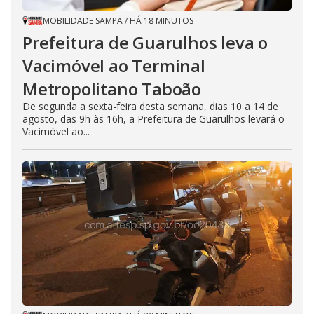
n
g
MOBILIDADE SAMPA
/
HÁ 18 MINUTOS
t
h
Prefeitura de Guarulhos leva o
e
E
Vacimóvel ao Terminal
s
c
a
Metropolitano Taboão
p
e
De segunda a sexta-feira desta semana, dias 10 a 14 de
k
agosto, das 9h às 16h, a Prefeitura de Guarulhos levará o
e
y
Vacimóvel ao...
o
r
a
c
t
i
v
a
t
i
n
g
t
h
e
c
l
o