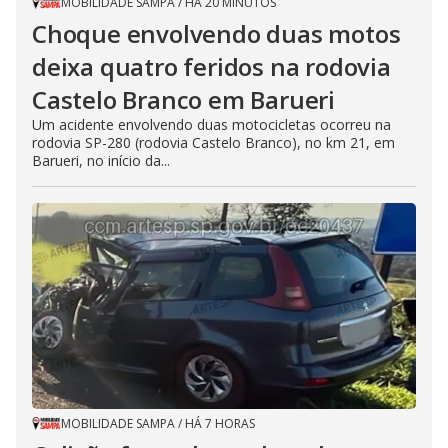
s
MOBILIDADE SAMPA
/
HÁ 20 MINUTOS
e
Choque envolvendo duas motos
b
u
t
deixa quatro feridos na rodovia
t
o
Castelo Branco em Barueri
n
.
Um acidente envolvendo duas motocicletas ocorreu na
rodovia SP-280 (rodovia Castelo Branco), no km 21, em
Barueri, no início da...
MOBILIDADE SAMPA
/
HÁ 7 HORAS