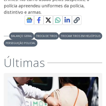
V
o
polícia apreendeu uniformes da polícia,
i
distintivo e armas.
d
BALANÇO GERAL
TROCA DE TIROS
TROCAM TIROS EM HELIÓPOLIS
e
PERSEGUIÇÃO POLICIAL
o
Últimas