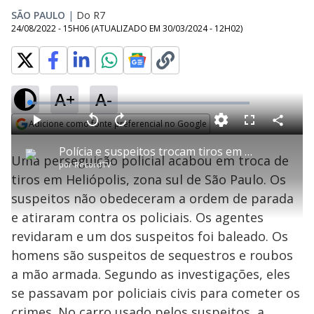
SÃO PAULO
|
Do R7
24/08/2022 - 15H06
(ATUALIZADO EM
30/03/2024 - 12H02
)
A+
A-
L
o
a
Adicione como fonte preferencial no Google
d
C
P
V
A
P
F
e
o
l
o
v
u
Opens in new window
d
m
a
l
a
l
:
Polícia e suspeitos trocam tiros em Heliópolis, na zona sul de SP
p
y
t
n
l
3
Uma perseguição policial acabou em troca de
a
a
ç
s
.
por
RecordTV
r
r
a
c
3
t
1
r
l
r
8
tiros em Heliópolis, zona sul de São Paulo. Os
i
0
1
e
%
l
s
0
e
h
suspeitos não obedeceram a ordem de parada
e
s
n
a
g
e
r
u
g
e atiraram contra os policiais. Os agentes
n
u
a
d
n
o
d
revidaram e um dos suspeitos foi baleado. Os
s
o
s
homens são suspeitos de sequestros e roubos
y
a mão armada. Segundo as investigações, eles
se passavam por policiais civis para cometer os
M
u
d
crimes. No carro usado pelos suspeitos, a